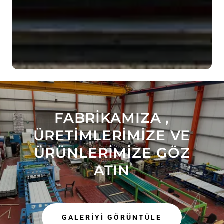
FABRİKAMIZA ,
ÜRETİMLERİMİZE VE
ÜRÜNLERİMİZE GÖZ
ATIN
GALERİYİ GÖRÜNTÜLE